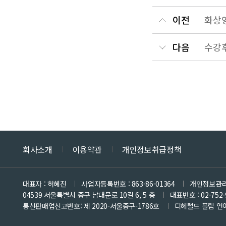
이전
화상영
다음
수강
회사소개
이용약관
개인정보취급정책
대표자 : 허혜진
사업자등록번호 : 863-86-01364
개인정보관리
04539 서울특별시 중구 남대문로 10길 6, 5 층
대표번호 : 02-752-
통신판매업신고번호: 제 2020-서울중구-1786호
디헤럴드 플립 언